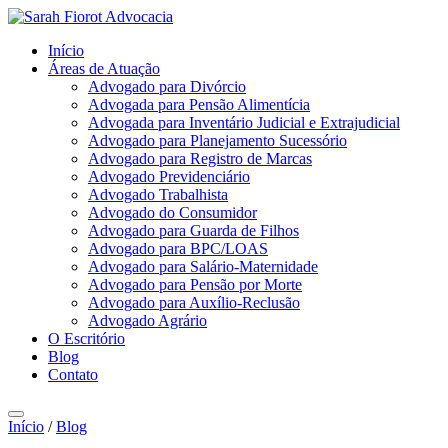
Início
Áreas de Atuação
Advogado para Divórcio
Advogada para Pensão Alimentícia
Advogada para Inventário Judicial e Extrajudicial
Advogado para Planejamento Sucessório
Advogado para Registro de Marcas
Advogado Previdenciário
Advogado Trabalhista
Advogado do Consumidor
Advogado para Guarda de Filhos
Advogado para BPC/LOAS
Advogado para Salário-Maternidade
Advogado para Pensão por Morte
Advogado para Auxílio-Reclusão
Advogado Agrário
O Escritório
Blog
Contato
Início
/
Blog