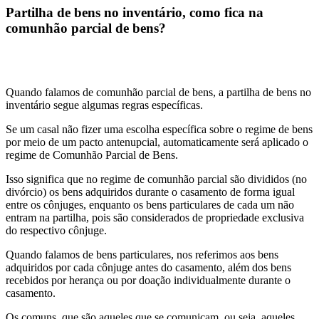
Partilha de bens no inventário, como fica na
comunhão parcial de bens?
Direito de Família • 04/03/2024 • por Sarah Fiorot
Quando falamos de comunhão parcial de bens, a partilha de bens no
inventário segue algumas regras específicas.
Se um casal não fizer uma escolha específica sobre o regime de bens
por meio de um pacto antenupcial, automaticamente será aplicado o
regime de Comunhão Parcial de Bens.
Isso significa que no regime de comunhão parcial são divididos (no
divórcio) os bens adquiridos durante o casamento de forma igual
entre os cônjuges, enquanto os bens particulares de cada um não
entram na partilha, pois são considerados de propriedade exclusiva
do respectivo cônjuge.
Quando falamos de bens particulares, nos referimos aos bens
adquiridos por cada cônjuge antes do casamento, além dos bens
recebidos por herança ou por doação individualmente durante o
casamento.
Os comuns, que são aqueles que se comunicam, ou seja, aqueles