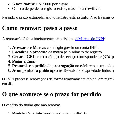
A taxa
dobra
: R$ 2.000 por classe.
O risco de perder o registro existe, mas ainda é evitável.
Passado o prazo extraordinário, o registro está
extinto
. Não há mais c
Como renovar: passo a passo
A renovação é feita inteiramente pelo sistema
e-Marcas do INPI
:
Acessar o e-Marcas
com login gov.br ou conta INPI.
Localizar o processo
da marca pelo número de registro.
Gerar a GRU
com o código de serviço correspondente (374: pr
Pagar a guia
.
Protocolar o pedido de prorrogação
no e-Marcas, anexando 
Acompanhar a publicação
na Revista da Propriedade Industria
O INPI processa renovações de forma relativamente rápida, em regra 
em dia.
O que acontece se o prazo for perdido
O cenário do titular que não renova:
Registro é extinto
após o prazo extraordinário.