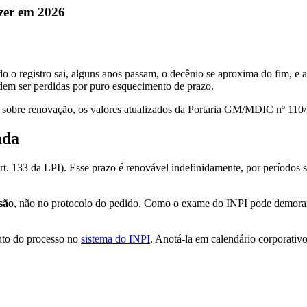
zer em 2026
 o registro sai, alguns anos passam, o decênio se aproxima do fim, e 
dem ser perdidas por puro esquecimento de prazo.
 sobre renovação, os valores atualizados da Portaria GM/MDIC nº 110/
ada
art. 133 da LPI). Esse prazo é renovável indefinidamente, por períodos
são
, não no protocolo do pedido. Como o exame do INPI pode demorar 
ento do processo no
sistema do INPI
. Anotá-la em calendário corporativo