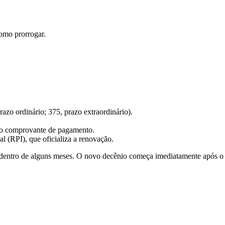
omo prorrogar.
azo ordinário; 375, prazo extraordinário).
o comprovante de pagamento.
l (RPI), que oficializa a renovação.
dentro de alguns meses. O novo decênio começa imediatamente após o t