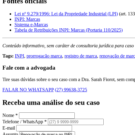
Fontes oficiais
Lei nº 9.279/1996: Lei da Propriedade Industrial (LPI)
(art. 133
INPI: Marcas
Sistema e-Marcas
Tabela de Retribuições INPI: Marcas (Portaria 110/2025)
Conteúdo informativo, sem caráter de consultoria jurídica para caso 
Tags:
INPI
,
prorrogação marca
,
registro de marca
,
renovação de mar
Fale com a advogada
Tire suas dúvidas sobre o seu caso com a Dra. Sarah Fiorot, sem com
FALAR NO WHATSAPP
(27) 99638-3725
Receba uma
análise do seu caso
Nome *
Telefone / WhatsApp *
E-mail
Assunto