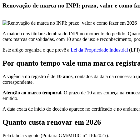
Renovação de marca no INPI: prazo, valor e como fa
Direito Empresarial • 25/05/2026 • por Sarah Fiorot
A maioria dos titulares lembra do INPI no momento do pedido. Quando
caro: marcas consolidadas, com 10 anos de uso e reconhecimento, po
Este artigo organiza o que prevê a
Lei da Propriedade Industrial
(LPI)
Por quanto tempo vale uma marca registr
A vigência do registro é de
10 anos
, contados da data da concessão (
correspondente.
Atenção ao marco temporal.
O prazo de 10 anos começa na
conces
emitido.
A data exata de início do decênio aparece no certificado e no andam
Quanto custa renovar em 2026
Pela tabela vigente (Portaria GM/MDIC nº 110/2025):