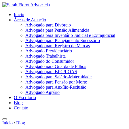
Início
Áreas de Atuação
Advogado para Divórcio
Advogada para Pensão Alimentícia
Advogada para Inventário Judicial e Extrajudicial
Advogado para Planejamento Sucessório
Advogado para Registro de Marcas
Advogado Previdenciário
Advogado Trabalhista
Advogado do Consumidor
Advogado para Guarda de Filhos
Advogado para BPC/LOAS
Advogado para Salário-Maternidade
Advogado para Pensão por Morte
Advogado para Auxílio-Reclusão
Advogado Agrário
O Escritório
Blog
Contato
Início
/
Blog